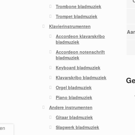
Trombone bladmuziek
Trompet bladmuziek
Klavierinstrumenten
Aan
Accordeon klavarskribo
bladmuziek
Accordeon notenschrift
bladmuziek
Keyboard bladmuziek
Klavarskribo bladmuziek
Ge
Orgel bladmuziek
Piano bladmuziek
Andere instrumenten
Gitaar bladmuziek
Slagwerk bladmuziek