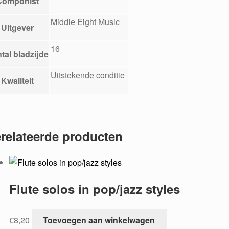
Componist
Middle Eight Music
Uitgever
16
tal bladzijde
Uitstekende conditie
Kwaliteit
relateerde producten
Flute solos in pop/jazz styles
€
8,20
Toevoegen aan winkelwagen