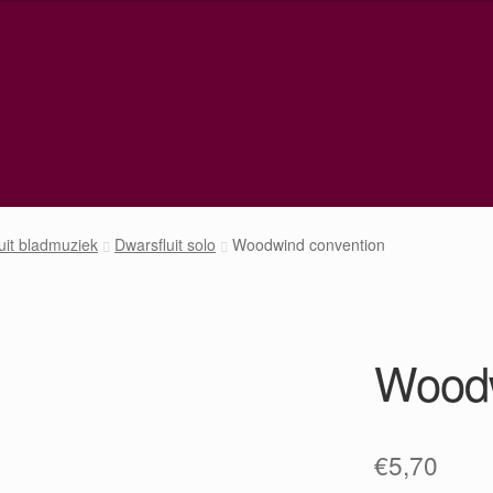
uit bladmuziek
Dwarsfluit solo
Woodwind convention
Woodw
€
5,70