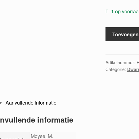
1 op voorra
Vingt
Toevoegen
etudes
aantal
Artikelnummer:
Categorie:
Dwars
Aanvullende informatie
nvullende informatie
Moyse, M.