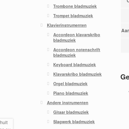
Trombone bladmuziek
Trompet bladmuziek
Klavierinstrumenten
Aan
Accordeon klavarskribo
bladmuziek
Accordeon notenschrift
bladmuziek
Keyboard bladmuziek
Klavarskribo bladmuziek
Ge
Orgel bladmuziek
Piano bladmuziek
Andere instrumenten
Gitaar bladmuziek
Slagwerk bladmuziek