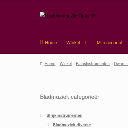
Ga
Ga
door
naar
naar
de
navigatie
inhoud
Home
Winkel
Mijn account
Home
Winkel
Blaasinstrumenten
Dwarsfl
Bladmuziek categorieën
Strijkinstrumenten
Bladmuziek diverse