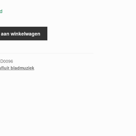
ad
 aan winkelwagen
FD0096
fluit bladmuziek