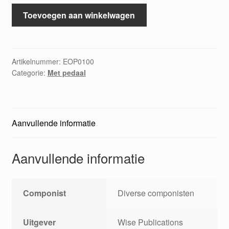
The
Toevoegen aan winkelwagen
complete
organ
player
Jerome
Artikelnummer:
EOP0100
Categorie:
Met pedaal
Kern
aantal
Aanvullende informatie
Aanvullende informatie
Componist
Diverse componisten
Uitgever
Wise Publications