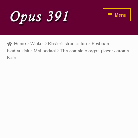
Ga
Ga
Menu
door
naar
naar
de
navigatie
inhoud
Home
Home
Winkel
Klavierinstrumenten
Keyboard
bladmuziek
Met pedaal
The complete organ player Jerome
Winkel
Kern
Mijn account